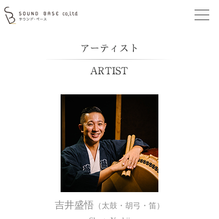
吉井盛悟
（太鼓・胡弓・笛）