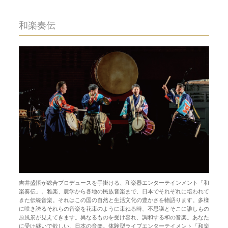
和楽奏伝
吉井盛悟が総合プロデュースを手掛ける、和楽器エンターテインメント「和
楽奏伝」。雅楽、農学から各地の民族音楽まで、日本でそれぞれに培われて
きた伝統音楽。それはこの国の自然と生活文化の豊かさを物語ります。多様
に咲き誇るそれらの音楽を花束のように束ねる時、不思議とそこに誰しもの
原風景が見えてきます。異なるものを受け容れ、調和する和の音楽。あなた
に受け継いで欲しい、日本の音楽。体験型ライブエンターテイメント「和楽