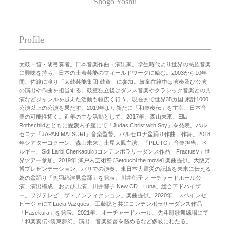
Shogo Yoshii
Profile
太鼓・笛・胡弓奏者。日本音楽作曲・演出家。学生時代より世界の民族音楽
に興味を持ち、日本の土着芸能のフィールドワークに励む。2003から10年
間、佐渡に渡り「太鼓芸能集団 鼓童」に参加。鼓童在籍中は演奏及び公演
の演出や作曲を担当する。鼓童独立後はダンス音楽やクラシック音楽との共
演などジャンルを越えた活動も幅広く行う。現在まで世界35カ国 累計1000
公演以上の公演を果たす。2019年より新たに「和楽奏伝」を主宰、日本音
楽の可能性拓く。近年の主な活動として、2017年、森山未來、Ella
Rothschildとともに愛媛内子座にて「Judas,Christ with Soy」を発表。バル
セロナ「JAPAN MATSURI」音楽監督、バルセロナ盆踊り作曲、作舞。2018
年シアターコクーン、森山未来、土屋太鳳主演、『PLUTO』音楽担当。ベ
ルギー、Sidi Larbi Cherkaouiのコンテンポラリーダンス作品「FractusV」世
界ツアー参加。2019年 瀬戸内芸術祭 [Setouchi the movie] 楽曲提供。大阪万
博プレゼンテーション、パリでの演奏。東日本大震災の記憶を未来に伝える
為の盆踊り「奥羽綿津見盆踊」を発表。川井郁子 オーチャードホール公
演、演出構成、および出演、川井郁子 New CD「Luna」総合アドバイザ
ー。フジテレビ「ザ・ノンフィクション」楽曲提供。2020年、スペインセ
ビージャにてLucia Vazques、工藤聡と共にコンテンポラリーダンス作品
「Hasekura」を発表。2021年、オーチャードホール、先斗町歌舞練場にて
「和楽奏伝×装束夢幻」演出、音楽監督を務めるなど多岐にわたる。